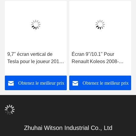
9,7" écran vertical de
Écran 9"/10.1" Pour
Tesla pour le joueur 2016-
Renault Koleos 2008-
2019 de voiture de
2016 Stereo multimédia
talisman de Renault
pour voiture
Obtenez le meilleur prix
Obtenez le meilleur prix
Megane 4 Samsung
Koleos
Zhuhai Witson Industrial Co., Ltd