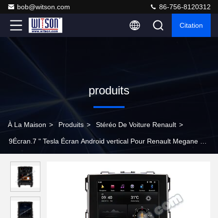
bob@witson.com
86-756-8120312
Citation
produits
À La Maison
>
Produits
>
Stéréo De Voiture Renault
>
9Écran.7 " Tesla Écran Android vertical Pour Renault Megane 4
Samsung Koleos Talisman 2016-2019