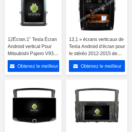
12Écran.1" Tesla Écran
12,1 » écrans verticaux de
Android vertical Pour
Tesla Android d'écran pour
Mitsubishi Pajero V93
le stéréo 2012-2015 de
V97 V98 2012-2015
multimédia de voiture de
Obtenez le meilleur
Obtenez le meilleur
Multimédia pour voiture
Mitsubishi Pajero V93 V97
Stéréo GPS Lecteur de
V98 GPS Carplay
prix
prix
jeu de voiture