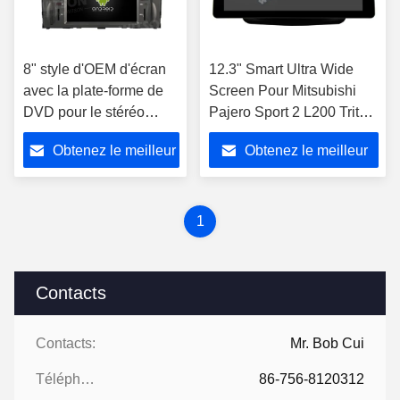
8" style d'OEM d'écran
12.3" Smart Ultra Wide
avec la plate-forme de
Screen Pour Mitsubishi
DVD pour le stéréo
Pajero Sport 2 L200 Triton
2006-2016 de
2008 - 2016 Voiture vidéo
Obtenez le meilleur
Obtenez le meilleur
multimédia de la voiture
tactile QLED multimédia
DVD GPS de Mitsubishi
Ster
prix
prix
Pajero 4 V80 V90
Android CarPla
1
Contacts
Contacts:
Mr. Bob Cui
Téléphone:
86-756-8120312