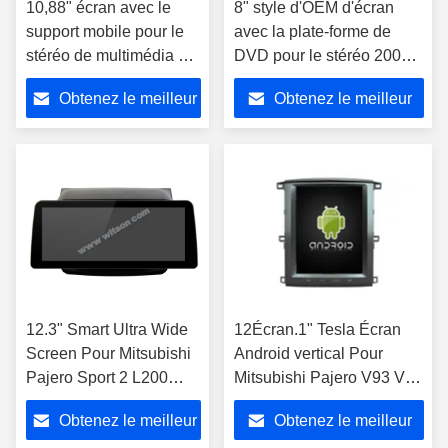
10,88" écran avec le
8" style d'OEM d'écran
support mobile pour le
avec la plate-forme de
stéréo de multimédia de
DVD pour le stéréo 2006-
Mitsubishi Pajero 4 V80
2016 de multimédia de la
Obtenez le meilleur
Obtenez le meilleur
V90 2006-2016
voiture DVD GPS de
Mitsubishi Pajero 4 V80
prix
prix
V90 Android CarPla
12.3" Smart Ultra Wide
12Écran.1" Tesla Écran
Screen Pour Mitsubishi
Android vertical Pour
Pajero Sport 2 L200
Mitsubishi Pajero V93 V97
Triton 2008 - 2016
V98 2012-2015
Obtenez le meilleur
Obtenez le meilleur
Voiture vidéo tactile
Multimédia pour voiture