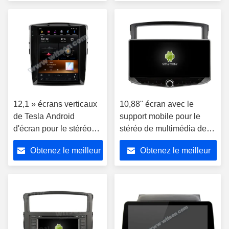
QLED multimédia Ster
Stéréo GPS Lecteur de jeu
prix
prix
de voiture
12,1 » écrans verticaux
10,88" écran avec le
de Tesla Android
support mobile pour le
d'écran pour le stéréo
stéréo de multimédia de
2012-2015 de
Mitsubishi Pajero 4 V80
Obtenez le meilleur
Obtenez le meilleur
multimédia de voiture de
V90 2006-2016
Mitsubishi Pajero V93
prix
prix
V97 V98 GPS Carplay