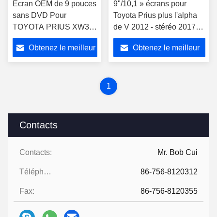
Écran OEM de 9 pouces
9"/10,1 » écrans pour
sans DVD Pour
Toyota Prius plus l'alpha
TOYOTA PRIUS XW30
de V 2012 - stéréo 2017
Conducteur à gauche
de multimédia de voiture
Obtenez le meilleur
Obtenez le meilleur
2009-2013 Moteur
multimédia stéréo GPS
prix
prix
CarPlay
1
Contacts
Contacts:
Mr. Bob Cui
Téléphone:
86-756-8120312
Fax:
86-756-8120355