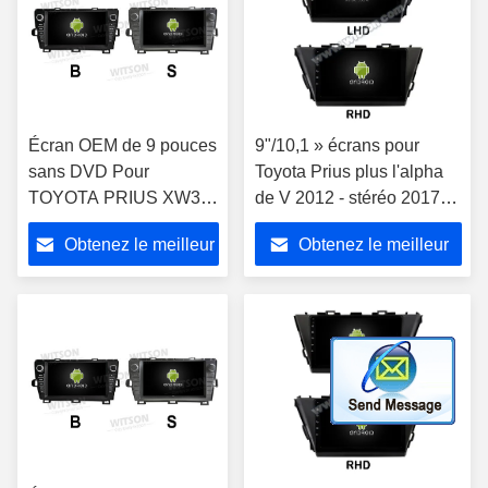
Écran OEM de 9 pouces
9"/10,1 » écrans pour
sans DVD Pour
Toyota Prius plus l'alpha
TOYOTA PRIUS XW30
de V 2012 - stéréo 2017
Conducteur à gauche
de multimédia de voiture
Obtenez le meilleur
Obtenez le meilleur
2009-2013 Moteur
multimédia stéréo GPS
prix
prix
CarPlay