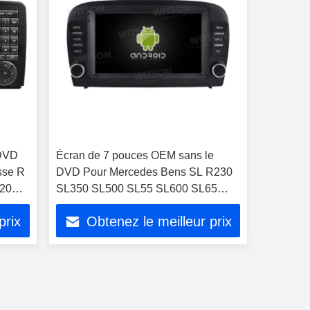
 DVD
Écran de 7 pouces OEM sans le
sse R
DVD Pour Mercedes Bens SL R230
320
SL350 SL500 SL55 SL600 SL65
2001-2007 Multimédia pour voiture
prix
Obtenez le meilleur prix
Stéréo GPS Lecteur CarPlay