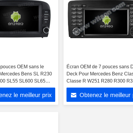
 pouces OEM sans le
Écran OEM de 7 pouces sans
Mercedes Bens SL R230
Deck Pour Mercedes Benz Cla
00 SL55 SL600 SL65
Classe R W251 R280 R300 R
Multimédia pour voiture
R350 2005-2017
nez le meilleur prix
Obtenez le meilleur 
 Lecteur CarPlay