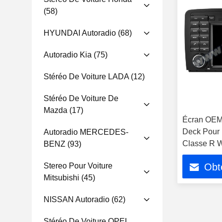
(58)
HYUNDAI Autoradio
(68)
Autoradio Kia
(75)
Stéréo De Voiture LADA
(12)
Stéréo De Voiture De
Mazda
(17)
Écran OEM
Deck Pour
Autoradio MERCEDES-
Classe R 
BENZ
(93)
R350 2005
Stereo Pour Voiture
Obte
Mitsubishi
(45)
NISSAN Autoradio
(62)
Stéréo De Voiture OPEL