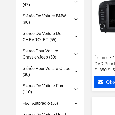
(47)
Stéréo De Voiture BMW
(96)
Stéréo De Voiture De
CHEVROLET
(55)
Stereo Pour Voiture
Chrysler/Jeep
(39)
Écran de 7
DVD Pour 
Stéréo Pour Voiture Citroën
SL350 SL5
(30)
2001-2007 
Obte
Stéréo GPS
Stereo De Voiture Ford
(110)
FIAT Autoradio
(38)
Stéréo De Voiture Honda