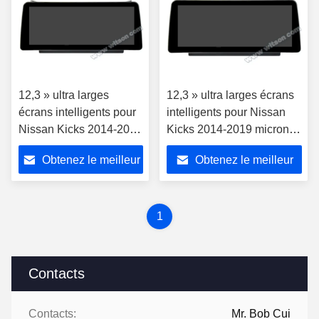
12,3 » ultra larges
12,3 » ultra larges écrans
écrans intelligents pour
intelligents pour Nissan
Nissan Kicks 2014-2019
Kicks 2014-2019 microns
microns de voiture de
de voiture de stéréo 2017-
Obtenez le meilleur
Obtenez le meilleur
stéréo 2017-2022 de
2022 de multimédia
multimédia
prix
prix
1
Contacts
Contacts:
Mr. Bob Cui