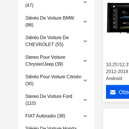
(47)
Stéréo De Voiture BMW
(96)
Stéréo De Voiture De
CHEVROLET
(55)
Stereo Pour Voiture
Chrysler/Jeep
(39)
10.25'/12.
2012-2018 
Stéréo Pour Voiture Citroën
Android
(30)
Obte
Stereo De Voiture Ford
(110)
FIAT Autoradio
(38)
Stéréo De Voiture Honda