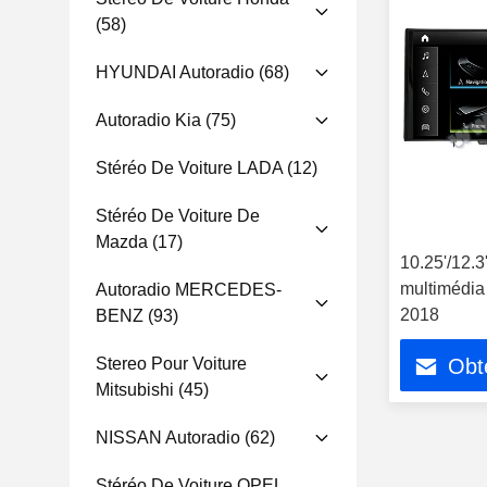
(58)
HYUNDAI Autoradio
(68)
Autoradio Kia
(75)
Stéréo De Voiture LADA
(12)
Stéréo De Voiture De
Mazda
(17)
10.25'/12.3
multimédia
Autoradio MERCEDES-
2018
BENZ
(93)
Stereo Pour Voiture
Obte
Mitsubishi
(45)
NISSAN Autoradio
(62)
Stéréo De Voiture OPEL