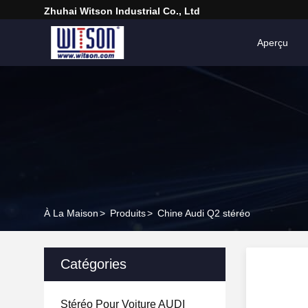
Zhuhai Witson Industrial Co., Ltd
Aperçu
À La Maison
>
Produits
>
Chine Audi Q2 stéréo
Catégories
Stéréo Pour Voiture AUDI