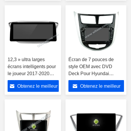
2020
prix
prix
12,3 » ultra larges
Écran de 7 pouces de
écrans intelligents pour
style OEM avec DVD
le joueur 2017-2020
Deck Pour Hyundai
stéréo de voiture de
Solaris Verna Accent
Obtenez le meilleur
Obtenez le meilleur
HYUNDAI Solaris 2
2009-2016 Android
Verna Accent
CarPlay
prix
prix