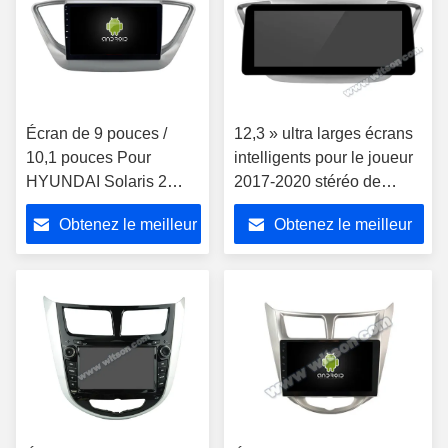
Écran de 9 pouces /
12,3 » ultra larges écrans
10,1 pouces Pour
intelligents pour le joueur
HYUNDAI Solaris 2
2017-2020 stéréo de
Verna Accent 2017-
voiture de HYUNDAI
Obtenez le meilleur
Obtenez le meilleur
2020 Stéréo multimédia
Solaris 2 Verna Accent
pour voiture
prix
prix