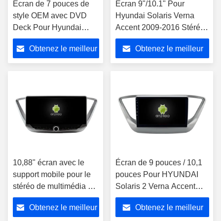
Écran de 7 pouces de
Écran 9"/10.1" Pour
style OEM avec DVD
Hyundai Solaris Verna
Deck Pour Hyundai
Accent 2009-2016 Stéréo
Solaris Verna Accent
multimédia pour voiture
Obtenez le meilleur
Obtenez le meilleur
2009-2016 Android
CarPlay
prix
prix
10,88" écran avec le
Écran de 9 pouces / 10,1
support mobile pour le
pouces Pour HYUNDAI
stéréo de multimédia de
Solaris 2 Verna Accent
HYUNDAI Solaris 2
2017-2020 Stéréo
Obtenez le meilleur
Obtenez le meilleur
Verna Accent 2017-
multimédia pour voiture