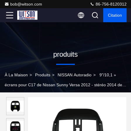
bob@witson.com
86-756-8120312
Citation
produits
À La Maison
>
Produits
>
NISSAN Autoradio
>
9"/10,1 »
écrans pour C17 de Nissan Sunny Versa 2012 - stéréo 2014 de
multimédia de voiture